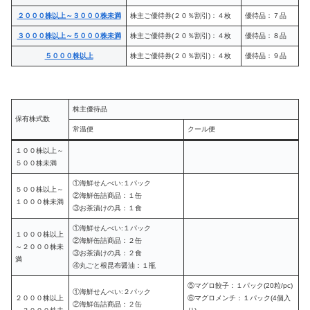
２０００株以上～３０００株未満
株主ご優待券(２０％割引)：４枚
優待品：７品
３０００株以上～５０００株未満
株主ご優待券(２０％割引)：４枚
優待品：８品
５０００株以上
株主ご優待券(２０％割引)：４枚
優待品：９品
株主優待品
保有株式数
常温便
クール便
１００株以上～
５００株未満
①海鮮せんべい:１パック
５００株以上～
②海鮮缶詰商品：１缶
１０００株未満
③お茶漬けの具：１食
①海鮮せんべい:１パック
１０００株以上
②海鮮缶詰商品：２缶
～２０００株未
③お茶漬けの具：２食
満
④丸ごと根昆布醤油：１瓶
⑤マグロ餃子：１パック(20粒/pc)
①海鮮せんべい:２パック
２０００株以上
⑥マグロメンチ：１パック(4個入
②海鮮缶詰商品：２缶