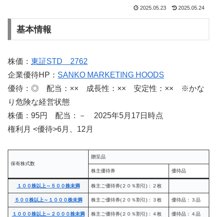
2025.05.23
2025.05.24
基本情報
株価：
東証STD 2762
企業優待HP：
SANKO MARKETING HOODS
優待：◎ 配当：×× 成長性：×× 安定性：×× ※かな
り危険な経営状態
株価：95円 配当：－ 2025年5月17日時点
権利月 <優待>6月、12月
贈呈品
保有株式数
株主優待券
優待品
１００株以上～５００株未満
株主ご優待券(２０％割引)：２枚
５００株以上～１０００株未満
株主ご優待券(２０％割引)：３枚
優待品：３品
１０００株以上～２０００株未満
株主ご優待券(２０％割引)：４枚
優待品：４品