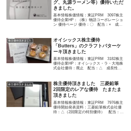
グ、丸源ラーメン等）優待いただ
きました。
基本情報株価情報：東証PRM 3097株主
優待企業HP：（株）物語コーポレーショ
ン 優待ページ 優待：〇 配当：× 成長
性：◎ 安定性：〇株数：100株株価：
3,690円 （25/5/16）配当：0.98％権利
月 6月、12月所有株式数株主...
オイシックス株主優待
株主優待頂きました
「Butters」のクラフトバターケ
ーキ頂きました
基本情報株価情報：東証PRM 3182株主
優待企業HP：オイシックス・ラ・大地株
式会社優待：廃止 配当：△ 成長性：
〇 安定性：〇株価：1,693円 配当：
0.95％ （25年5月16日）権利確定月：9
月なんと！！今日ブログ引っ越しのため
株主優待頂きました 三菱鉛筆
株主優待頂きました
こ...
2回限定のレアな優待 たまたま
頂きました
基本情報株価情報：東証PRM 7976株主
優待開始発表資料：三菱鉛筆株式会社優
待：△（2回限定の特別優待） 配当：
〇 成長性：△ 安定性：〇株価：2,142
円（2025/12/20時点）配当利回り：
2.39％嫁が文房具が好きだからという理
由...