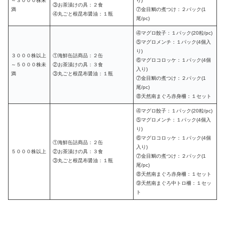
～３０００株未
り)
③お茶漬けの具：２食
満
⑦金目鯛の煮つけ：２パック(1
④丸ごと根昆布醤油：１瓶
尾/pc)
④マグロ餃子：１パック(20粒/pc)
⑤マグロメンチ：１パック(4個入
り)
３０００株以上
①海鮮缶詰商品：２缶
⑥マグロコロッケ：１パック(4個
～５０００株未
②お茶漬けの具：３食
入り)
満
③丸ごと根昆布醤油：１瓶
⑦金目鯛の煮つけ：２パック(1
尾/pc)
⑧天然南まぐろ赤身柵：１セット
④マグロ餃子：１パック(20粒/pc)
⑤マグロメンチ：１パック(4個入
り)
⑥マグロコロッケ：１パック(4個
①海鮮缶詰商品：２缶
入り)
５０００株以上
②お茶漬けの具：３食
⑦金目鯛の煮つけ：２パック(1
③丸ごと根昆布醤油：１瓶
尾/pc)
⑧天然南まぐろ赤身柵：１セット
⑨天然南まぐろ中トロ柵：１セッ
ト