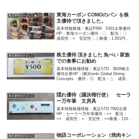
東海カーボン COMOのパン を株
株主優待頂きました
主優待で頂きました。
基本情報株価：東証PRM 5301企業優待
HP：東海カーボン優待：〇 配当：〇
成長性：× 安定性：△株価：1,001円
配当：3.00% 2025/5/17時点権利月：12
月100株以上1年未満：
－ 1年以上：2,000円
株主優待 頂きました 魚べい 家族
株主優待頂きました
相...
での食事にお勧め
基本情報株価情報：東証STD 9828株主
優待企業HP：(株)Genki Global Dining
Concepts 優待：◎ 配当：△ 成長
性：〇 安定性：〇株価：4,175円 配
当：1.68％ 2025/6/6時点権利月 3月、
9月※...
隠れ優待（議決権行使） セーラ
株主優待頂きました
ー万年筆 文房具
基本情報株価情報：東証STD 7992企業
HP：セーラー万年筆優待：×× 配当：
×× 成長性：× 安定性：××株価：118
円 配当：--- 2025年6月6日時点隠れ優
待：議決権行使で筆記具がもらえるこの
株を買った理由 妻が隠れ優待の文房
物語コーポレーション（焼肉キン
株主優待頂きました
具...