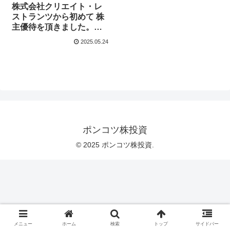
株式会社クリエイト・レ
ストランツから初めて 株
主優待を頂きました。磯
丸水産、かごの屋、しゃ
2025.05.24
ぶ菜、デザート王国、鳥
良商店 などで使える。
桐谷さんもおすすめ！！
ポンコツ株投資
© 2025 ポンコツ株投資.
メニュー
ホーム
検索
トップ
サイドバー