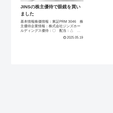
JINSの株主優待で眼鏡を買い
ました
基本情報株価情報：東証PRM 3046 株
主優待企業情報：株式会社ジンズホー
ルディングス優待：〇 配当：△ 成
長性：〇 安定性：〇 株価：8,820
2025.05.19
円 配当利回り：1.07％（2025.5.18）
権利月：8月優待取得株数：100株優
待：「株...