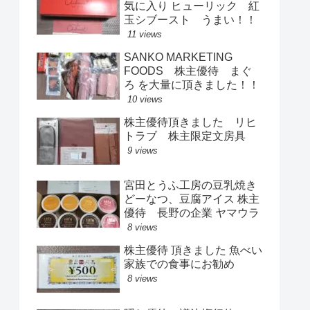
気に入り ヒューリック 紅
玉シブースト うまい！！
11 views
SANKO MARKETING
FOODS 株主優待 まぐ
ろ を大量に頂きました！！
10 views
株主優待頂きました リヒ
トラブ 株主限定文房具
9 views
宮田とうふ工房の豆乳焼き
どーなつ、豆腐アイス 株主
優待 長野の企業 ヤマウラ
8 views
株主優待 頂きました 魚べい
家族での食事にお勧め
8 views